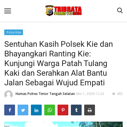
Polisi Kita
Sentuhan Kasih Polsek Kie dan
Beranda
Bhayangkari Ranting Kie:
Terms & Conditions
Kunjungi Warga Patah Tulang
Reskrim
Kaki dan Serahkan Alat Bantu
Binkam
Jalan Sebagai Wujud Empati
Lantas
Humas Polres Timor Tengah Selatan
Mei 1, 2026 12:26
485
Giat Ops
Polisi Kita
Jurnal Kamtibmas