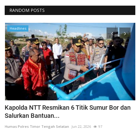
RANDOM POSTS
Headlines
a
Kapolda NTT Resmikan 6 Titik Sumur Bor dan
I
Salurkan Bantuan...
T
Humas Polres Timor Tengah Selatan
Jun 22, 2026
97
Hu