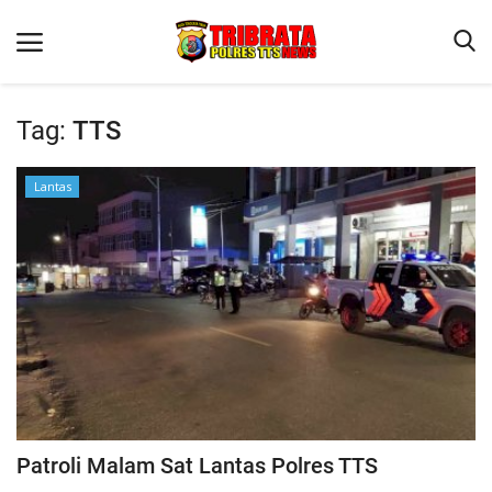
Tag:
TTS
Beranda
Lantas
Terms & Conditions
Reskrim
Binkam
Lantas
Giat Ops
Polisi Kita
Jurnal Kamtibmas
Patroli Malam Sat Lantas Polres TTS