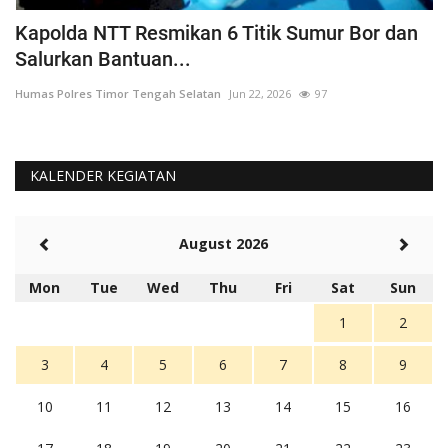
Itwasda Polda NTT Lakukan Wasrik di Polres
K
TTS
Hu
Humas Polres Timor Tengah Selatan
Sep 30, 2020
1515
KALENDER KEGIATAN
August 2026
Mon
Tue
Wed
Thu
Fri
Sat
Sun
1
2
3
4
5
6
7
8
9
10
11
12
13
14
15
16