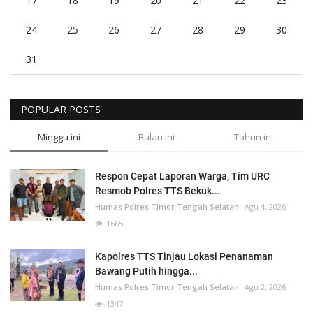
17
18
19
20
21
22
23
24
25
26
27
28
29
30
31
POPULAR POSTS
Minggu ini
Bulan ini
Tahun ini
Respon Cepat Laporan Warga, Tim URC
Resmob Polres TTS Bekuk...
Humas Polres Timor Tengah Selatan
Agu 4, 2026
1665
Kapolres TTS Tinjau Lokasi Penanaman
Bawang Putih hingga...
Humas Polres Timor Tengah Selatan
Agu 2, 2026
1347