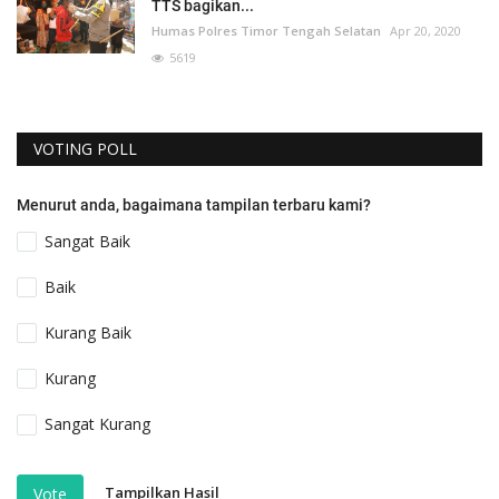
TTS bagikan...
Humas Polres Timor Tengah Selatan
Apr 20, 2020
5619
VOTING POLL
Menurut anda, bagaimana tampilan terbaru kami?
Sangat Baik
Baik
Kurang Baik
Kurang
Sangat Kurang
Tampilkan Hasil
Vote