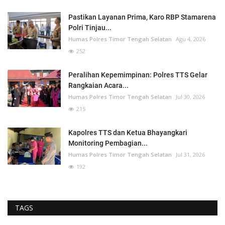
Pastikan Layanan Prima, Karo RBP Stamarena
Polri Tinjau...
Humas Polres Timor Tengah Selatan
Agu 4, 2026
252
Peralihan Kepemimpinan: Polres TTS Gelar
Rangkaian Acara...
Humas Polres Timor Tengah Selatan
Jul 30, 2026
215
Kapolres TTS dan Ketua Bhayangkari
Monitoring Pembagian...
Humas Polres Timor Tengah Selatan
Jul 31, 2026
192
TAGS