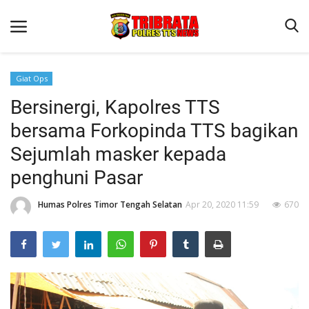
Giat Ops
Bersinergi, Kapolres TTS
Beranda
bersama Forkopinda TTS bagikan
Terms & Conditions
Sejumlah masker kepada
Reskrim
penghuni Pasar
Binkam
Humas Polres Timor Tengah Selatan
Apr 20, 2020 11:59
670
Lantas
Giat Ops
Polisi Kita
Jurnal Kamtibmas