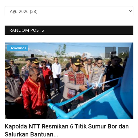
RANDOM POSTS
Headlines
a
Kapolda NTT Resmikan 6 Titik Sumur Bor dan
I
Salurkan Bantuan...
T