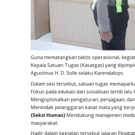
an
Nop 1, 2017
1646
Humas Polres Timor Tengah Selatan
Feb 25, 2021
Guna mematangkan taktis operasional, kegia
Kepala Satuan Tugas (Kasatgas) yang dipimp
Agustinus H. D. Solle selaku Karendalops.
Dalam sesi tersebut, satuan tugas memapark
Fokus pada edukasi dan sosialisasi tertib lalu 
Mengoptimalkan pengaturan, penjagaan, dan pa
Menindak pelanggaran kasat mata yang berp
(Seksi Humas)
Mendukung manajemen media p
masyarakat.
Hadir dalam kegiatan tersebut jajaran Pejaba