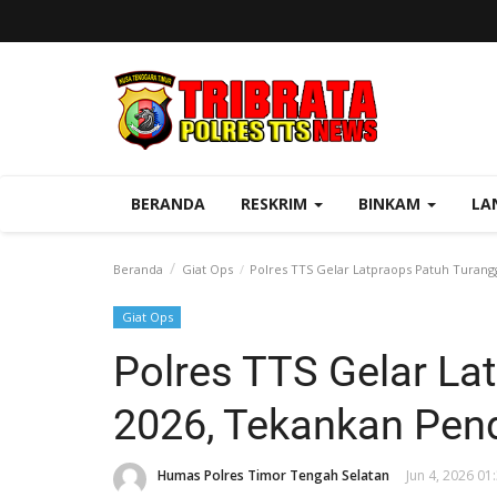
BERANDA
RESKRIM
BINKAM
LA
Beranda
Giat Ops
Polres TTS Gelar Latpraops Patuh Turan
Giat Ops
Polres TTS Gelar La
2026, Tekankan Pen
Humas Polres Timor Tengah Selatan
Jun 4, 2026 01