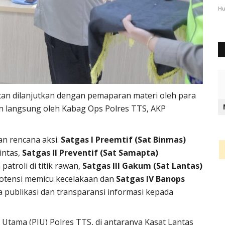
3072
Humas Polres Timor Tengah Selatan
Des 6, 2023
1063
Hu
tan dilanjutkan dengan pemaparan materi oleh para
in langsung oleh Kabag Ops Polres TTS, AKP
an rencana aksi.
Satgas I Preemtif (Sat Binmas)
lintas,
Satgas II Preventif (Sat Samapta)
troli di titik rawan,
Satgas III Gakum (Sat Lantas)
otensi memicu kecelakaan dan
Satgas IV Banops
ublikasi dan transparansi informasi kepada
t Utama (PJU) Polres TTS, di antaranya Kasat Lantas