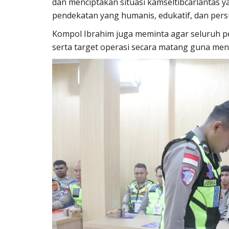
dan menciptakan situasi kamseltibcarlantas 
pendekatan yang humanis, edukatif, dan pers
Kompol Ibrahim juga meminta agar seluruh pe
serta target operasi secara matang guna men
Polisi Kita
abungan bersama
Sat Intelkam Polres TTS Sosiali
Pelayanan SKCK Keliling...