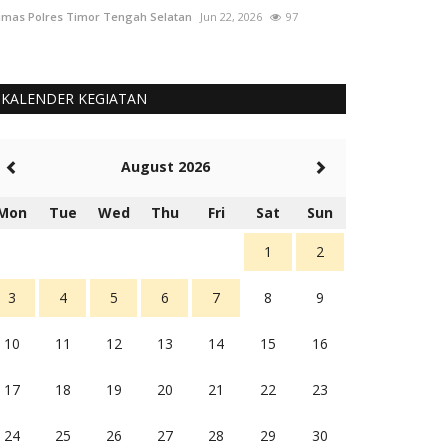
mas Polres Timor Tengah Selatan
Jun 22, 2026
97
Humas Polres Tim
KALENDER KEGIATAN
August 2026
Mon
Tue
Wed
Thu
Fri
Sat
Sun
1
2
3
4
5
6
7
8
9
10
11
12
13
14
15
16
17
18
19
20
21
22
23
24
25
26
27
28
29
30