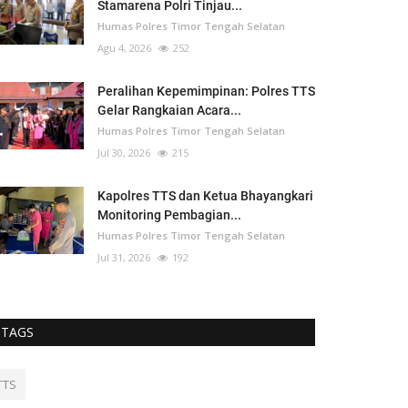
Stamarena Polri Tinjau...
Humas Polres Timor Tengah Selatan
Agu 4, 2026
252
Peralihan Kepemimpinan: Polres TTS
Gelar Rangkaian Acara...
Humas Polres Timor Tengah Selatan
Jul 30, 2026
215
Kapolres TTS dan Ketua Bhayangkari
Monitoring Pembagian...
Humas Polres Timor Tengah Selatan
Jul 31, 2026
192
TAGS
TTS