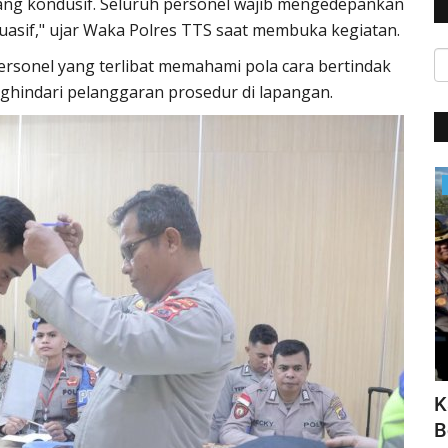
yang kondusif. Seluruh personel wajib mengedepankan
uasif," ujar Waka Polres TTS saat membuka kegiatan.
rsonel yang terlibat memahami pola cara bertindak
ghindari pelanggaran prosedur di lapangan.
Jurnal Kamtibmas
sasi
Seluruh Pendaki Gunung Marapi Yang
K
Terdata Ditemukan
B