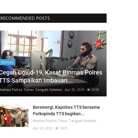
RECOMMENDED POSTS
Binmas
Cegah Covid-19, Kasat Binmas Polres
TTS Sampaikan Imbauan...
Humas Polres Timor Tengah Selatan
Apr 20, 2020
8198
Bersinergi, Kapolres TTS bersama
Forkopinda TTS bagikan...
Humas Polres Timor Tengah Selatan
Apr 20, 2020
5619