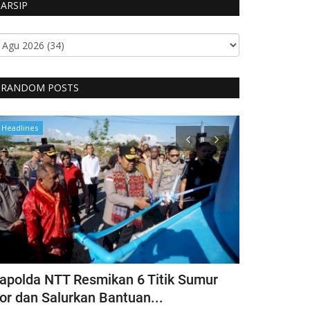
ARSIP
RANDOM POSTS
Headlines
Polisi Kita
apolda NTT Resmikan 6 Titik Sumur
Itwasda Po
or dan Salurkan Bantuan...
Polres TTS