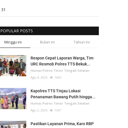
31
POPULAR POSTS
Minggu ini
Bulan ini
Tahun ini
Respon Cepat Laporan Warga, Tim
URC Resmob Polres TTS Bekuk...
Humas Polres Timor Tengah Selatan
Agu 4, 2026
1665
Kapolres TTS Tinjau Lokasi
Penanaman Bawang Putih hingga...
Humas Polres Timor Tengah Selatan
Agu 2, 2026
1347
Pastikan Layanan Prima, Karo RBP