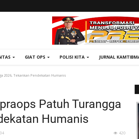
NTAS
GIAT OPS
POLISI KITA
JURNAL KAMTIBM
gga 2026, Tekankan Pendekatan Humanis
tpraops Patuh Turangga
dekatan Humanis
:34
420