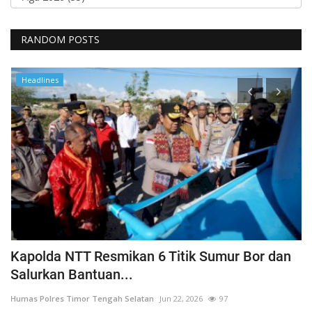
RANDOM POSTS
Headlines
a
Kapolda NTT Resmikan 6 Titik Sumur Bor dan
I
Salurkan Bantuan...
T
Humas Polres Timor Tengah Selatan
Jun 22, 2026
97
Hu