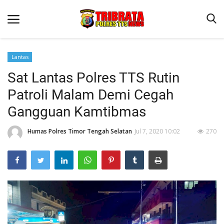
Lantas
Sat Lantas Polres TTS Rutin
Beranda
Patroli Malam Demi Cegah
Terms & Conditions
Gangguan Kamtibmas
Reskrim
Humas Polres Timor Tengah Selatan
Jul 7, 2020 10:02
270
Binkam
Lantas
Giat Ops
Polisi Kita
Jurnal Kamtibmas