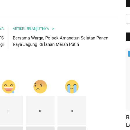
YA
ARTIKEL SELANJUTNYA
TS
Bersama Warga, Polsek Amanatun Selatan Panen
igi
Raya Jagung di lahan Merah Putih
Jurnal Kamtibmas
0
0
0
rik di
Kapolri: Ada 6 Tersangka Tragedi
B
Kanjuruhan
L