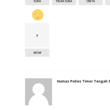
SUKA
TIDAK SUKA
CINTA
an
Jun 22, 2026
97
Humas Polres Timor Tengah Selatan
Sep 30, 2020
0
WOW
Humas Polres Timor Tengah 