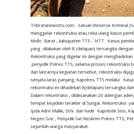
Tribratanewstts.com- Satuan Reserse Kriminal (S
menggelar rekontruksi atau reka ulang kasus pem
Mollo Barat , kabupaten TTS – NTT.
Kasus pembu
yang dilakukan oleh 8 (delapan) tersangka dengan
Rekontruksi yang digelar ini dengan menghadirkan
penyidik Polres TTS, selama proses rekontruksi b
dan lancarnya kegiatan tersebut, rekontruksi dij
senjata laras panjang. Kapolres TTS melalui Kas
rekontruksi ini dihadirkan 8(delapan) tersangka da
Dalam rekontruksi , dilaksanakan 20 adengan ad
tempat kejadian terakhir di Sungai. Rekontruksi 
Ipda Adre Maliki, Strk dan hadir Kapolsek Siso, K
Negeri Soe , Penyidik Sat Reskrim Polres TTS, Pe
sejumlah warga masyarakat.