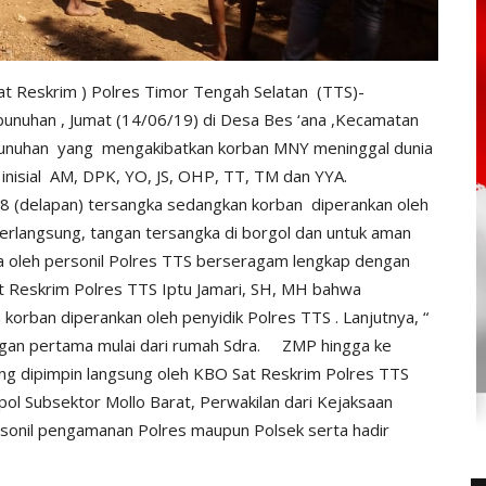
at Reskrim ) Polres Timor Tengah Selatan (TTS)-
bunuhan , Jumat (14/06/19) di Desa Bes ‘ana ,Kecamatan
nuhan yang mengakibatkan korban MNY meninggal dunia
 inisial AM, DPK, YO, JS, OHP, TT, TM dan YYA.
 8 (delapan) tersangka sedangkan korban diperankan oleh
erlangsung, tangan tersangka di borgol dan untuk aman
aga oleh personil Polres TTS berseragam lengkap dengan
at Reskrim Polres TTS Iptu Jamari, SH, MH bahwa
n korban diperankan oleh penyidik Polres TTS . Lanjutnya, “
engan pertama mulai dari rumah Sdra. ZMP hingga ke
yang dipimpin langsung oleh KBO Sat Reskrim Polres TTS
apol Subsektor Mollo Barat, Perwakilan dari Kejaksaan
rsonil pengamanan Polres maupun Polsek serta hadir