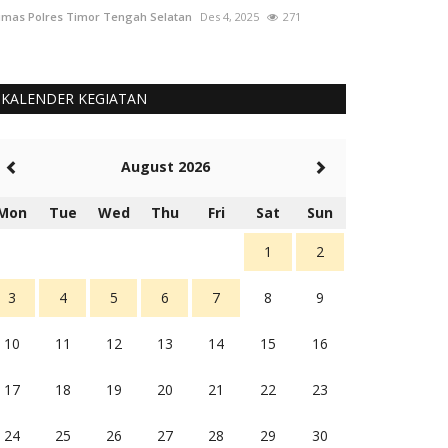
mas Polres Timor Tengah Selatan
Des 4, 2025
271
Humas Polres Tim
KALENDER KEGIATAN
August 2026
Mon
Tue
Wed
Thu
Fri
Sat
Sun
1
2
3
4
5
6
7
8
9
10
11
12
13
14
15
16
17
18
19
20
21
22
23
24
25
26
27
28
29
30