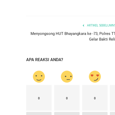
ARTIKEL SEBELUMN
Menyongsong HUT Bhayangkara ke -73, Polres T
Gelar Bakti Rel
Polisi Kita
APA REAKSI ANDA?
0
0
0
 6 Titik Sumur
Itwasda Polda NTT Lakukan Was
uan...
Polres TTS