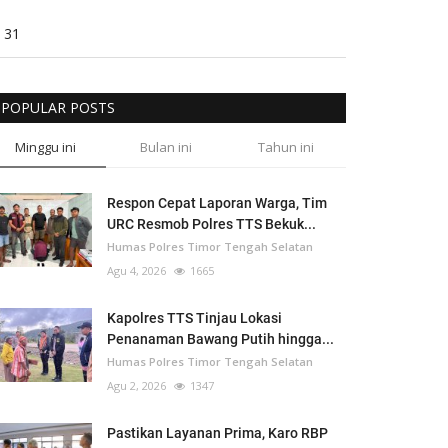
31
POPULAR POSTS
Minggu ini
Bulan ini
Tahun ini
Respon Cepat Laporan Warga, Tim
URC Resmob Polres TTS Bekuk...
Humas Polres Timor Tengah Selatan
Agu 4, 2026
1665
Kapolres TTS Tinjau Lokasi
Penanaman Bawang Putih hingga...
Humas Polres Timor Tengah Selatan
Agu 2, 2026
1347
Pastikan Layanan Prima, Karo RBP