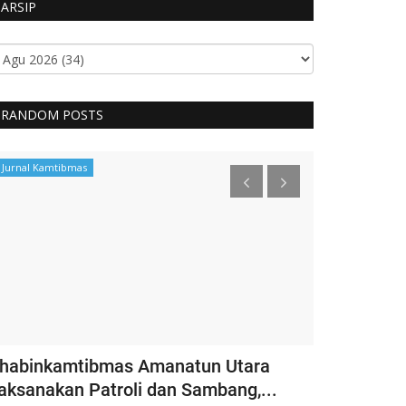
ARSIP
RANDOM POSTS
Jurnal Kamtibmas
Jurnal Kamtibm
habinkamtibmas Amanatun Utara
SATGASSU
aksanakan Patroli dan Sambang,...
MABES POL