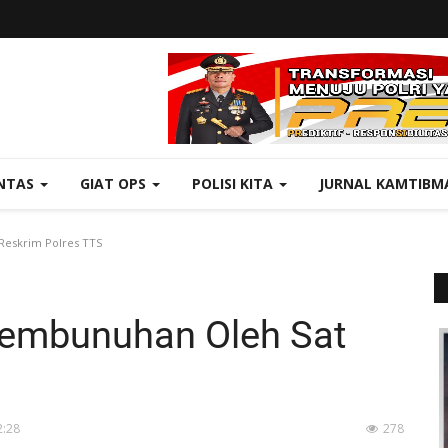
NTAS
GIAT OPS
POLISI KITA
JURNAL KAMTIBM
Reskrim Polres TTS
Pembunuhan Oleh Sat
2:28
278