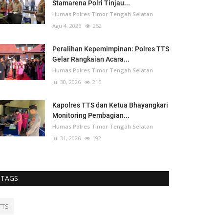
Stamarena Polri Tinjau...
Humas Polres Timor Tengah Selatan
Agu 4, 2026
252
Peralihan Kepemimpinan: Polres TTS
Gelar Rangkaian Acara...
Humas Polres Timor Tengah Selatan
Jul 30, 2026
215
Kapolres TTS dan Ketua Bhayangkari
Monitoring Pembagian...
Humas Polres Timor Tengah Selatan
Jul 31, 2026
192
TAGS
TTS