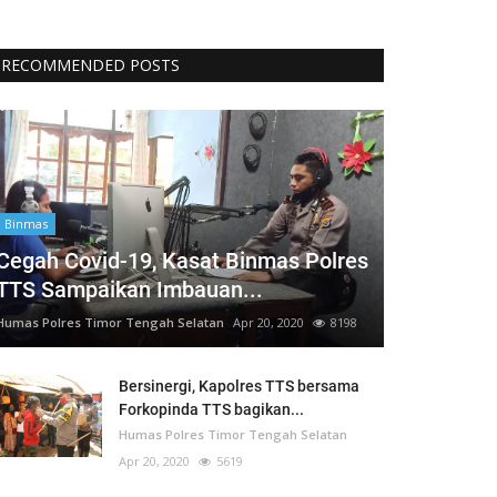
RECOMMENDED POSTS
Binmas
Cegah Covid-19, Kasat Binmas Polres
TTS Sampaikan Imbauan...
Humas Polres Timor Tengah Selatan
Apr 20, 2020
8198
Bersinergi, Kapolres TTS bersama
Forkopinda TTS bagikan...
Humas Polres Timor Tengah Selatan
Apr 20, 2020
5619