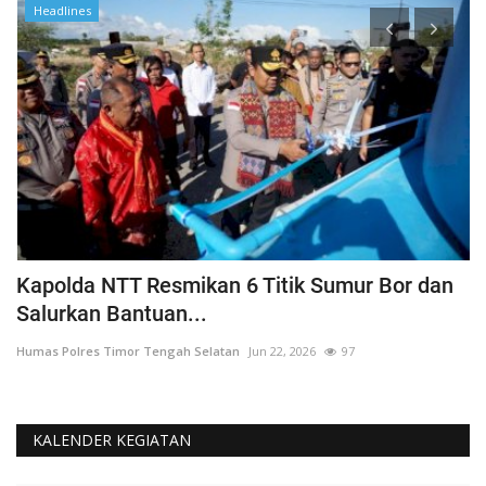
Headlines
a
Kapolda NTT Resmikan 6 Titik Sumur Bor dan
I
Salurkan Bantuan...
T
Humas Polres Timor Tengah Selatan
Jun 22, 2026
97
Hu
KALENDER KEGIATAN