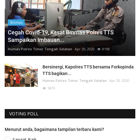
Binmas
Cegah Covid-19, Kasat Binmas Polres TTS
Sampaikan Imbauan...
Humas Polres Timor Tengah Selatan
Apr 20, 2020
8198
Bersinergi, Kapolres TTS bersama Forkopinda
TTS bagikan...
Humas Polres Timor Tengah Selatan
Apr 20, 2020
5619
VOTING POLL
Menurut anda, bagaimana tampilan terbaru kami?
Sangat Baik