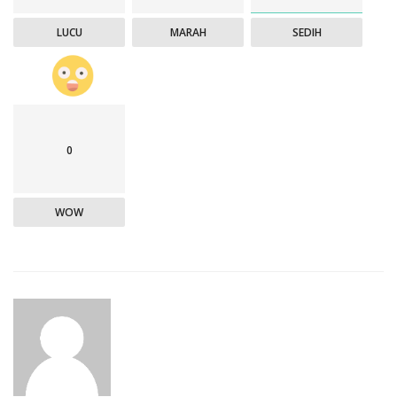
LUCU
MARAH
SEDIH
0
WOW