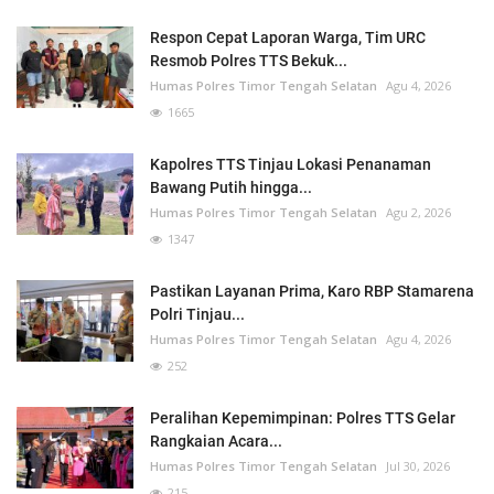
Respon Cepat Laporan Warga, Tim URC
Resmob Polres TTS Bekuk...
Humas Polres Timor Tengah Selatan
Agu 4, 2026
1665
Kapolres TTS Tinjau Lokasi Penanaman
Bawang Putih hingga...
Humas Polres Timor Tengah Selatan
Agu 2, 2026
1347
Pastikan Layanan Prima, Karo RBP Stamarena
Polri Tinjau...
Humas Polres Timor Tengah Selatan
Agu 4, 2026
252
Peralihan Kepemimpinan: Polres TTS Gelar
Rangkaian Acara...
Humas Polres Timor Tengah Selatan
Jul 30, 2026
215