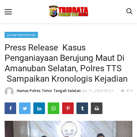
Jurnal Kamtibmas
Press Release Kasus
Beranda
Penganiayaan Berujung Maut Di
Terms & Conditions
Amanuban Selatan, Polres TTS
Reskrim
Sampaikan Kronologis Kejadian
Binkam
Humas Polres Timor Tengah Selatan
Jun 11, 2026 05:51
419
Lantas
Giat Ops
Polisi Kita
Jurnal Kamtibmas