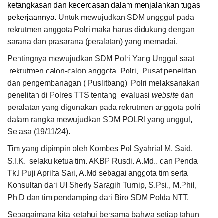
ketangkasan dan kecerdasan dalam menjalankan tugas
pekerjaannya.
Untuk mewujudkan SDM ungggul pada
rekrutmen anggota Polri maka harus didukung dengan
sarana dan prasarana (peralatan) yang memadai.
Pentingnya
mewujudkan SDM Polri Yang Unggul saat
rekrutmen calon-calon anggota Polri, Pusat penelitan
dan pengembanagan ( Puslitbang) Polri melaksanakan
penelitan di Polres TTS tentang evaluasi
website
dan
peralatan yang digunakan pada rekrutmen anggota polri
dalam rangka mewujudkan SDM POLRI yang unggul
,
Selasa (19/11/24).
Tim yang dipimpin oleh
Kombes Pol
Syahrial M. Said.
S.I.K.
selaku ketua tim, AKBP Rusdi, A.Md., dan Penda
Tk.I Puji Aprilta Sari, A.Md sebagai anggota tim serta
Konsultan dari
UI Sherly Saragih Turnip, S.Psi., M.Phil,
Ph.D dan tim pendamping dari Biro SDM Polda NTT.
Sebagaimana kita ketahui bersama bahwa setiap tahun