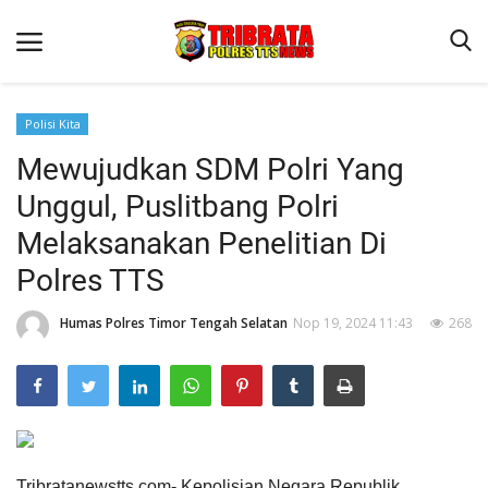
Polisi Kita
Mewujudkan SDM Polri Yang
Beranda
Unggul, Puslitbang Polri
Terms & Conditions
Melaksanakan Penelitian Di
Reskrim
Polres TTS
Binkam
Humas Polres Timor Tengah Selatan
Nop 19, 2024 11:43
268
Lantas
Giat Ops
Polisi Kita
Jurnal Kamtibmas
Tribratanewstts.com-
Kepolisian Negara Republik