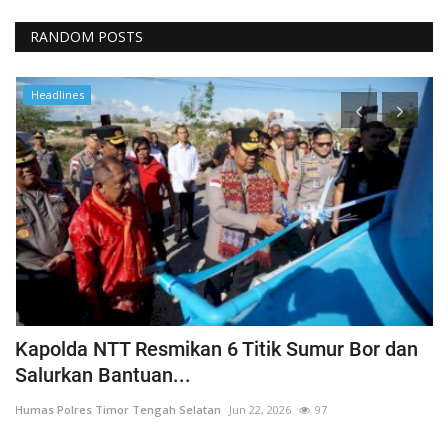
RANDOM POSTS
Headlines
a
Kapolda NTT Resmikan 6 Titik Sumur Bor dan
I
Salurkan Bantuan...
T
Humas Polres Timor Tengah Selatan
Jun 22, 2026
97
Hu