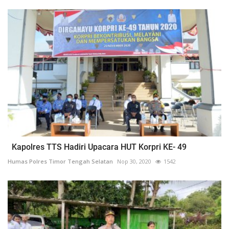
Kapolres TTS Hadiri Upacara HUT Korpri KE- 49
Humas Polres Timor Tengah Selatan
Nop 30, 2020
1542