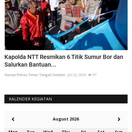
a
Kapolda NTT Resmikan 6 Titik Sumur Bor dan
I
Salurkan Bantuan...
T
Humas Polres Timor Tengah Selatan
Jun 22, 2026
97
Hu
KALENDER KEGIATAN
August 2026
Mon
Tue
Wed
Thu
Fri
Sat
Sun