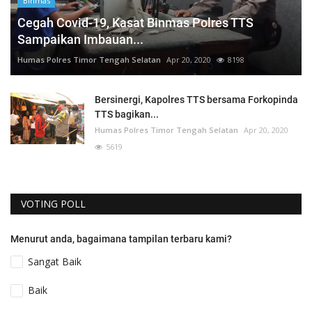
Binmas
Cegah Covid-19, Kasat Binmas Polres TTS
Sampaikan Imbauan...
Humas Polres Timor Tengah Selatan
Apr 20, 2020
8198
Bersinergi, Kapolres TTS bersama Forkopinda
TTS bagikan...
Humas Polres Timor Tengah Selatan
Apr 20, 2020
5619
VOTING POLL
Menurut anda, bagaimana tampilan terbaru kami?
Sangat Baik
Baik