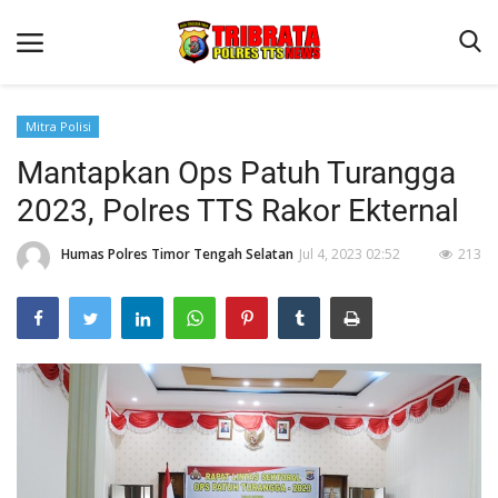
Mitra Polisi
Mantapkan Ops Patuh Turangga
Beranda
2023, Polres TTS Rakor Ekternal
Terms & Conditions
Humas Polres Timor Tengah Selatan
Jul 4, 2023 02:52
213
Reskrim
Binkam
Lantas
Giat Ops
Polisi Kita
Jurnal Kamtibmas