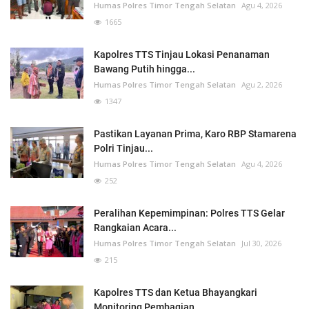
Humas Polres Timor Tengah Selatan
Agu 4, 2026
1665
Kapolres TTS Tinjau Lokasi Penanaman
Bawang Putih hingga...
Humas Polres Timor Tengah Selatan
Agu 2, 2026
1347
Pastikan Layanan Prima, Karo RBP Stamarena
Polri Tinjau...
Humas Polres Timor Tengah Selatan
Agu 4, 2026
252
Peralihan Kepemimpinan: Polres TTS Gelar
Rangkaian Acara...
Humas Polres Timor Tengah Selatan
Jul 30, 2026
215
Kapolres TTS dan Ketua Bhayangkari
Monitoring Pembagian...