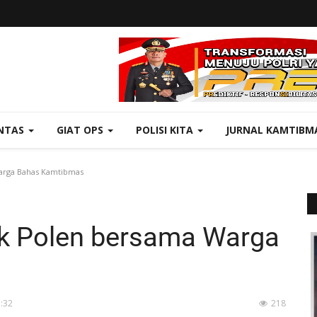
NTAS
GIAT OPS
POLISI KITA
JURNAL KAMTIBM
arga Bahas Kamtibmas
ek Polen bersama Warga
1:32
218