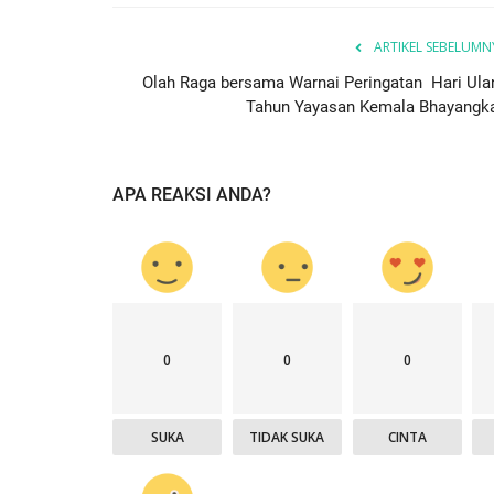
an
Nop 1, 2017
1646
Humas Polres Timor Tengah Selatan
Feb 25, 2021
ARTIKEL SEBELUMN
Olah Raga bersama Warnai Peringatan Hari Ula
Tahun Yayasan Kemala Bhayangka
APA REAKSI ANDA?
0
0
0
SUKA
TIDAK SUKA
CINTA