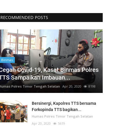
RECOMMENDED POSTS
Binmas
Cegah Covid-19, Kasat Binmas Polres
TTS Sampaikan Imbauan...
Humas Polres Timor Tengah Selatan
Apr 20, 2020
8198
Bersinergi, Kapolres TTS bersama
Forkopinda TTS bagikan...
Humas Polres Timor Tengah Selatan
Apr 20, 2020
5619