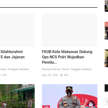
i Silahturahmi
FKUB Kota Makassar Dukung
TS dan Jajaran
Ops NCS Polri Wujudkan
Pemilu...
Timor Tengah Selatan
Humas Polres Timor Tengah Selatan
395
Nop 30, 2023
909