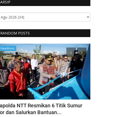
ARSIP
RANDOM POSTS
Headlines
Polisi Kita
apolda NTT Resmikan 6 Titik Sumur
Itwasda Po
or dan Salurkan Bantuan...
Polres TTS