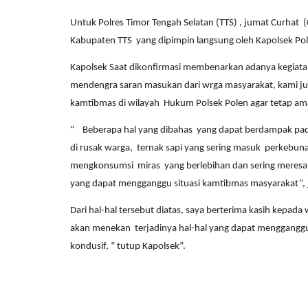
Untuk Polres Timor Tengah Selatan (TTS) , jumat Curhat 
Kabupaten TTS yang dipimpin langsung oleh Kapolsek Po
Kapolsek Saat dikonfirmasi membenarkan adanya kegiatan
mendengra saran masukan dari wrga masyarakat, kami 
kamtibmas di wilayah Hukum Polsek Polen agar tetap am
Polisi Kita
“ Beberapa hal yang dibahas yang dapat berdampak pada 
di rusak warga, ternak sapi yang sering masuk perkebu
mengkonsumsi miras yang berlebihan dan sering meres
yang dapat mengganggu situasi kamtibmas masyarakat”, j
Dari hal-hal tersebut diatas, saya berterima kasih ke
akan menekan terjadinya hal-hal yang dapat mengganggu
kondusif, “ tutup Kapolsek”.
abungan bersama
Sat Intelkam Polres TTS Sosiali
Pelayanan SKCK Keliling...