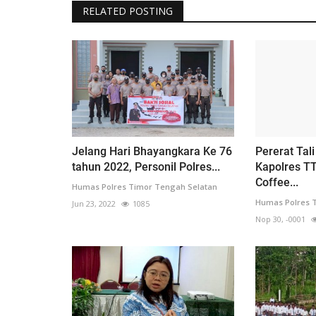
RELATED POSTING
Jelang Hari Bhayangkara Ke 76
Pererat Tal
tahun 2022, Personil Polres...
Kapolres T
Coffee...
Humas Polres Timor Tengah Selatan
Humas Polres 
Jun 23, 2022
1085
Nop 30, -0001