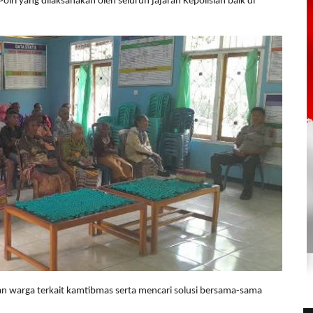
ri yang dilaksanakan oleh seluruh jajaran Kepolisian baik di
n warga terkait kamtibmas serta mencari solusi bersama-sama