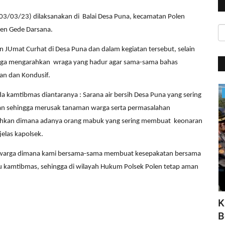
(03/03/23) dilaksanakan di Balai Desa Puna, kecamatan Polen
len Gede Darsana.
 JUmat Curhat di Desa Puna dan dalam kegiatan tersebut, selain
juga mengarahkan wraga yang hadur agar sama-sama bahas
an dan Kondusif.
Jurnal Kamtibmas
kamtibmas diantaranya : Sarana air bersih Desa Puna yang sering
nan sehingga merusak tanaman warga serta permasalahan
ahkan dimana adanya orang mabuk yang sering membuat keonaran
elas kapolsek.
pada warga dimana kami bersama-sama membuat kesepakatan bersama
 kamtibmas, sehingga di wilayah Hukum Polsek Polen tetap aman
sasi
Seluruh Pendaki Gunung Marapi Yang
K
Terdata Ditemukan
B