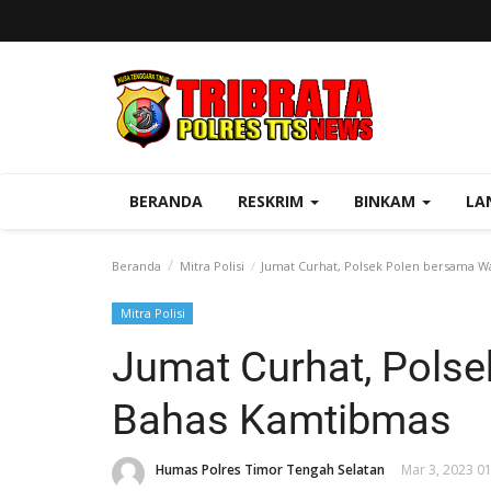
BERANDA
RESKRIM
BINKAM
LA
Beranda
Mitra Polisi
Jumat Curhat, Polsek Polen bersama W
Mitra Polisi
Jumat Curhat, Pols
Bahas Kamtibmas
Humas Polres Timor Tengah Selatan
Mar 3, 2023 0