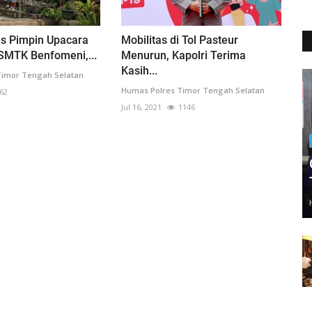
as Pimpin Upacara
Mobilitas di Tol Pasteur
SMTK Benfomeni,...
Menurun, Kapolri Terima
Kasih...
Timor Tengah Selatan
Humas Polres Timor Tengah Selatan
62
Jul 16, 2021
1146