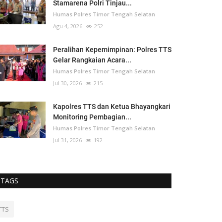
Stamarena Polri Tinjau...
Humas Polres Timor Tengah Selatan
Agu 4, 2026
252
Peralihan Kepemimpinan: Polres TTS
Gelar Rangkaian Acara...
Humas Polres Timor Tengah Selatan
Jul 30, 2026
215
Kapolres TTS dan Ketua Bhayangkari
Monitoring Pembagian...
Humas Polres Timor Tengah Selatan
Jul 31, 2026
192
TAGS
TTS