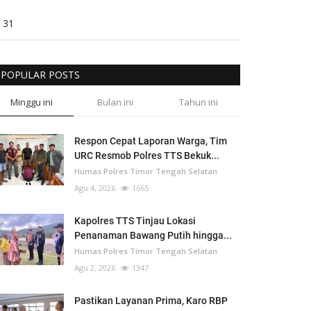
31
POPULAR POSTS
Minggu ini
Bulan ini
Tahun ini
Respon Cepat Laporan Warga, Tim
URC Resmob Polres TTS Bekuk...
Humas Polres Timor Tengah Selatan
Agu 4, 2026
1665
Kapolres TTS Tinjau Lokasi
Penanaman Bawang Putih hingga...
Humas Polres Timor Tengah Selatan
Agu 2, 2026
1347
Pastikan Layanan Prima, Karo RBP