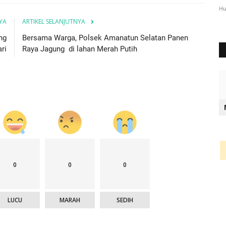
3072
Humas Polres Timor Tengah Selatan
Des 6, 2023
1063
Hu
YA
ARTIKEL SELANJUTNYA
ng
Bersama Warga, Polsek Amanatun Selatan Panen
ri
Raya Jagung di lahan Merah Putih
0
0
0
LUCU
MARAH
SEDIH