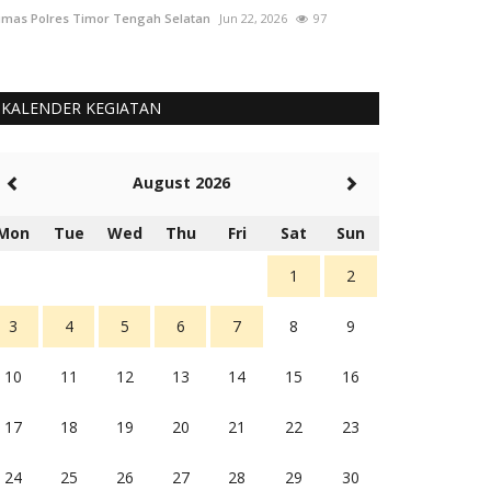
mas Polres Timor Tengah Selatan
Jun 22, 2026
97
Humas Polres Tim
KALENDER KEGIATAN
August 2026
Mon
Tue
Wed
Thu
Fri
Sat
Sun
1
2
3
4
5
6
7
8
9
10
11
12
13
14
15
16
17
18
19
20
21
22
23
24
25
26
27
28
29
30