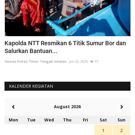
a
Kapolda NTT Resmikan 6 Titik Sumur Bor dan
I
Salurkan Bantuan...
T
Humas Polres Timor Tengah Selatan
Jun 22, 2026
97
Hu
KALENDER KEGIATAN
August 2026
Mon
Tue
Wed
Thu
Fri
Sat
Sun
1
2