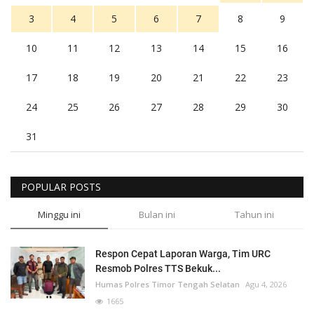
3
4
5
6
7
8
9
10
11
12
13
14
15
16
17
18
19
20
21
22
23
24
25
26
27
28
29
30
31
POPULAR POSTS
Minggu ini
Bulan ini
Tahun ini
Respon Cepat Laporan Warga, Tim URC
Resmob Polres TTS Bekuk...
Humas Polres Timor Tengah Selatan
Agu 4, 2026
1665