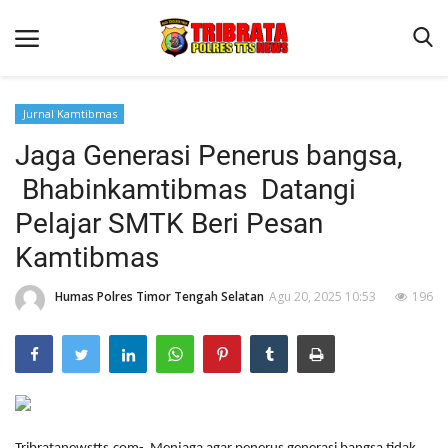
Jurnal Kamtibmas
Jaga Generasi Penerus bangsa,
Beranda
Bhabinkamtibmas Datangi
Terms & Conditions
Pelajar SMTK Beri Pesan
Reskrim
Kamtibmas
Binkam
Humas Polres Timor Tengah Selatan
Agu 20, 2025 10:53
196
Lantas
Giat Ops
Polisi Kita
Jurnal Kamtibmas