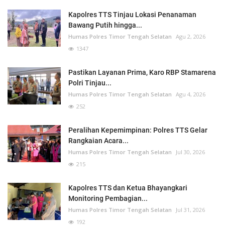
Kapolres TTS Tinjau Lokasi Penanaman
Bawang Putih hingga...
Humas Polres Timor Tengah Selatan
Agu 2, 2026
1347
Pastikan Layanan Prima, Karo RBP Stamarena
Polri Tinjau...
Humas Polres Timor Tengah Selatan
Agu 4, 2026
252
Peralihan Kepemimpinan: Polres TTS Gelar
Rangkaian Acara...
Humas Polres Timor Tengah Selatan
Jul 30, 2026
215
Kapolres TTS dan Ketua Bhayangkari
Monitoring Pembagian...
Humas Polres Timor Tengah Selatan
Jul 31, 2026
192