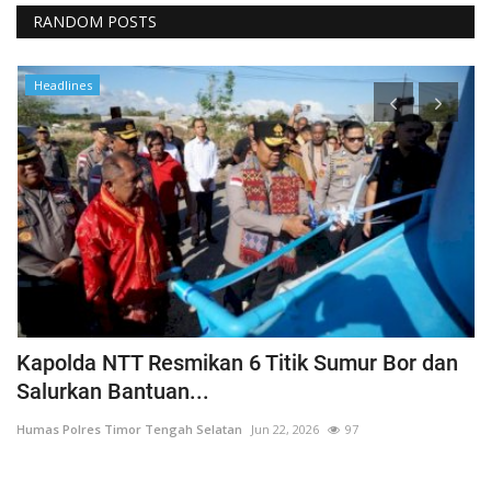
RANDOM POSTS
Headlines
a
Kapolda NTT Resmikan 6 Titik Sumur Bor dan
I
Salurkan Bantuan...
T
Humas Polres Timor Tengah Selatan
Jun 22, 2026
97
Hu