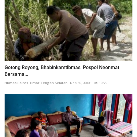
Gotong Royong, Bhabinkamtibmas Pospol Neonmat
Bersama...
Humas Polres Timor Tengah Selatan
Nop 30, -0001
1055