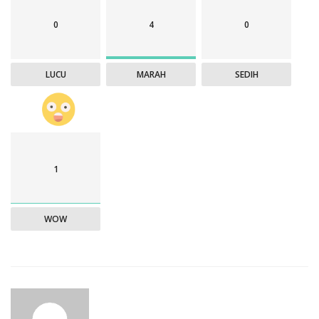
0
4
0
LUCU
MARAH
SEDIH
1
WOW