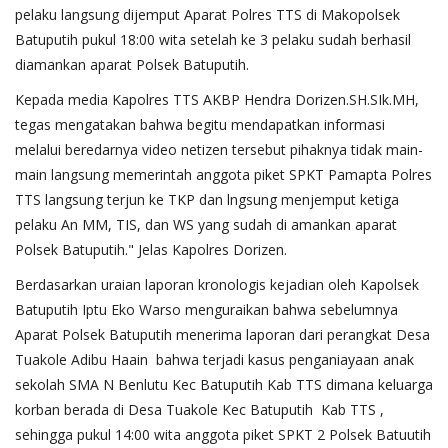
pelaku langsung dijemput Aparat Polres TTS di Makopolsek
Batuputih pukul 18:00 wita setelah ke 3 pelaku sudah berhasil
diamankan aparat Polsek Batuputih.
Kepada media Kapolres TTS AKBP Hendra Dorizen.SH.SIk.MH,
tegas mengatakan bahwa begitu mendapatkan informasi
melalui beredarnya video netizen tersebut pihaknya tidak main-
main langsung memerintah anggota piket SPKT Pamapta Polres
TTS langsung terjun ke TKP dan lngsung menjemput ketiga
pelaku An MM, TIS, dan WS yang sudah di amankan aparat
Polsek Batuputih." Jelas Kapolres Dorizen.
Berdasarkan uraian laporan kronologis kejadian oleh Kapolsek
Batuputih Iptu Eko Warso menguraikan bahwa sebelumnya
Aparat Polsek Batuputih menerima laporan dari perangkat Desa
Tuakole Adibu Haain bahwa terjadi kasus penganiayaan anak
sekolah SMA N Benlutu Kec Batuputih Kab TTS dimana keluarga
korban berada di Desa Tuakole Kec Batuputih Kab TTS ,
sehingga pukul 14:00 wita anggota piket SPKT 2 Polsek Batuutih