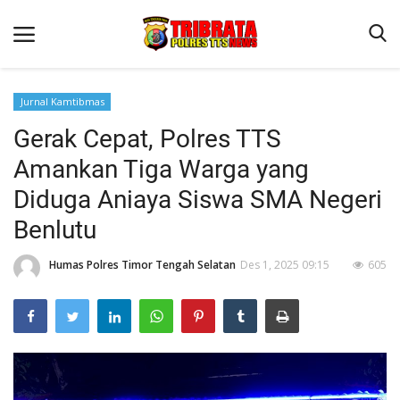
Jurnal Kamtibmas
Gerak Cepat, Polres TTS
Beranda
Amankan Tiga Warga yang
Terms & Conditions
Diduga Aniaya Siswa SMA Negeri
Reskrim
Benlutu
Binkam
Humas Polres Timor Tengah Selatan
Des 1, 2025 09:15
605
Lantas
Giat Ops
Polisi Kita
Jurnal Kamtibmas