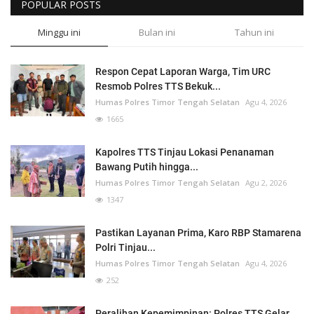
POPULAR POSTS
Minggu ini
Bulan ini
Tahun ini
Respon Cepat Laporan Warga, Tim URC
Resmob Polres TTS Bekuk...
Humas Polres Timor Tengah Selatan
Agu 4, 2026
1665
Kapolres TTS Tinjau Lokasi Penanaman
Bawang Putih hingga...
Humas Polres Timor Tengah Selatan
Agu 2, 2026
1347
Pastikan Layanan Prima, Karo RBP Stamarena
Polri Tinjau...
Humas Polres Timor Tengah Selatan
Agu 4, 2026
252
Peralihan Kepemimpinan: Polres TTS Gelar